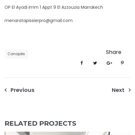
OP El Ayadi Imm 1 Appt 9 El Azzouzia Marrakech
menaratapissierpro@gmail.com
Share
Canapés
Navigation
Previous
Next
de
l’article
RELATED PROJECTS